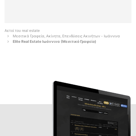
Αετοί του real estate
Μεσιτικά Γραφεία, Ακίνητα, Επενδύσεις Ακινήτων - Ιωάννινα
Elite Real Estate Ιωάννινα (Μεσιτικό Γραφείο)