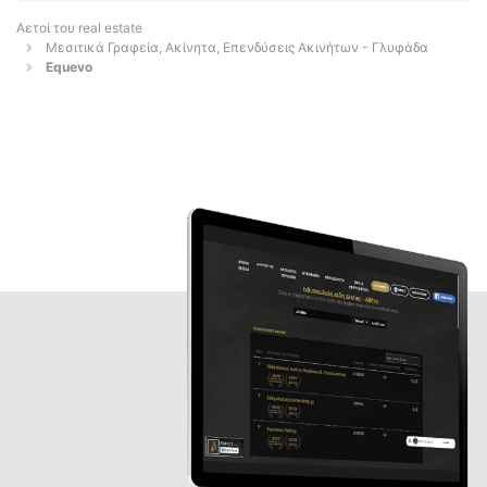
Αετοί του real estate
Μεσιτικά Γραφεία, Ακίνητα, Επενδύσεις Ακινήτων - Γλυφάδα
Εquevo