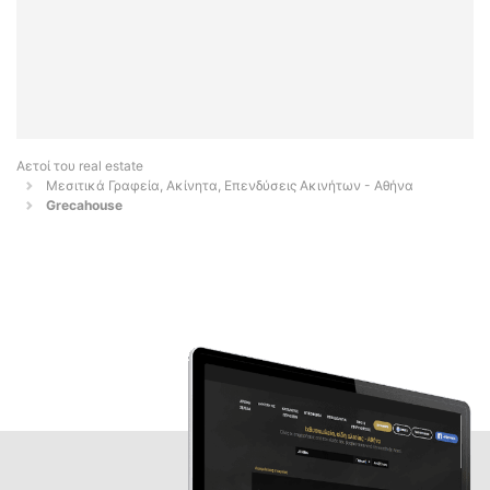
Αετοί του real estate
Μεσιτικά Γραφεία, Ακίνητα, Επενδύσεις Ακινήτων - Αθήνα
Grecahouse