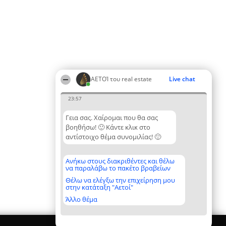
ΑΕΤΟΊ του real estate
Live chat
23:57
Γεια σας. Χαίρομαι που θα σας
βοηθήσω! 🙂 Κάντε κλικ στο
αντίστοιχο θέμα συνομιλίας! 🙂
Ανήκω στους διακριθέντες και θέλω
να παραλάβω το πακέτο βραβείων
Θέλω να ελέγξω την επιχείρηση μου
στην κατάταξη "Αετοί"
Άλλο θέμα