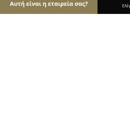
Αυτή είναι η εταιρεία σας?
Ελέ
Αετοί του real estate
Μεσιτικά Γραφεία, Ακίνητ
Group Real Estate ΤΕΡΖΗΣ-ΜΠΑΚΑ
8.5
(5)
Ασπροβαλτα, 6η Παραλιακή
Εμφάνιση αριθμού τηλεφώνου