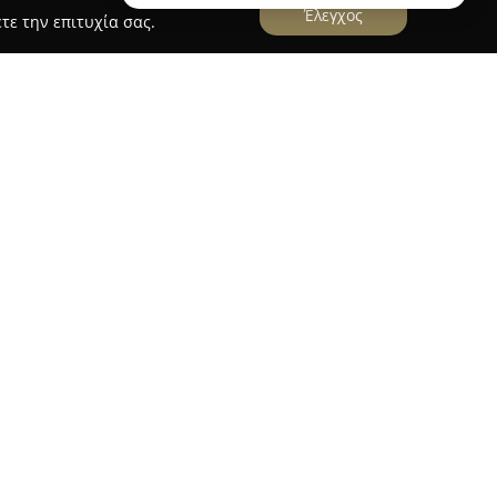
Έλεγχος
τε την επιτυχία σας.
ΡΖΗΣ-ΜΠΑΚΑΤΖΑΔΑΚΗΣ
Σ-ΜΠΑΚΑΤΖΑΔΑΚΗΣ
είναι μια εταιρεία με πάνω από
λάδο του real estate, εστιάζοντας στην
ευή ακινήτων. Το γραφείο δραστηριοποιείται σε
κατοικίες, μεζονέτες, ενοικιαζόμενα δωμάτια,
λματικούς χώρους, παρέχοντας ολοκληρωμένες
ιοπιστία, δίνοντας πάντοτε προτεραιότητα στην
ματα της εταιρείας συγκαταλέγεται η
τέκτονες, πολιτικούς μηχανικούς και κορυφαίους
ς, γεγονός που διασφαλίζει υψηλά πρότυπα