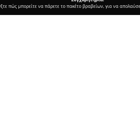
γξτε πώς μπορείτε να πάρετε το πακέτο βραβείων, για να απολαύσε
α, Επενδύσεις Ακινήτων - Ασπροβαλτα
Group Real Estate ΤΕ
ΤΖΑΔΑΚΗΣ
Σχετικά με την εταιρεία:
Η
Group Real Estate ΤΕΡΖΗ
είκοσι χρόνια εμπειρίας στον κ
αγοραπωλησία και στην κατασκ
ένα εύρος ακινήτων, όπως μονο
ξενοδοχεία, βίλες και επαγγε
υπηρεσίες με συνέπεια και αξ
ικανοποίηση των πελατών.
Ανάμεσα στα βασικά πλεονεκτή
συνεργασία με έμπειρους αρχι
τεχνίτες της τοπικής κοινωνία