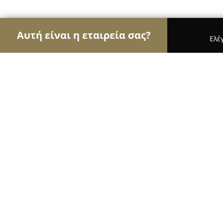
Αυτή είναι η εταιρεία σας?
Ελέ
Αετοί του real estate
Μεσιτικά Γραφεία, Ακίνητ
Aegean Home Rent
10
(65)
Σάμος, Κανάρη 15