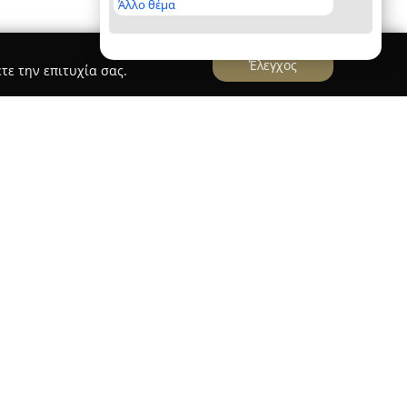
Άλλο θέμα
Έλεγχος
τε την επιτυχία σας.
δραστηριοποιείται στον χώρο της διαχείρισης
ία 25 ετών στον κλάδο των βραχυχρόνιων και
ειρίζεται περισσότερα από 45 διαμερίσματα
εις της Σάμου, της Λέσβου και της Χίου,
α καταλυμάτων υψηλής ποιότητας.
ντρώνεται στη διευκόλυνση, ασφάλεια και
, με κατοικίες που είναι πλήρως εξοπλισμένες
έρνα διακόσμηση. Η εταιρεία επαινείται για το