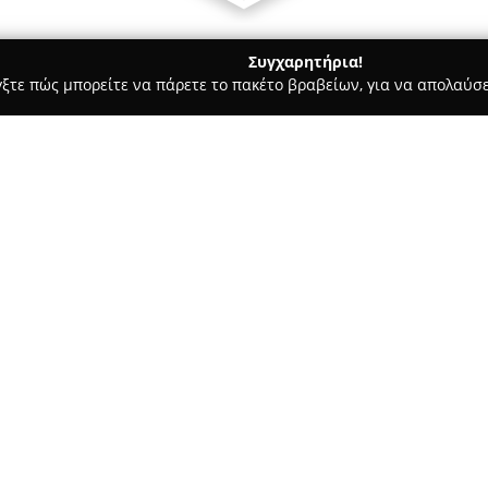
Συγχαρητήρια!
γξτε πώς μπορείτε να πάρετε το πακέτο βραβείων, για να απολαύσε
α, Επενδύσεις Ακινήτων - Σάμος
Aegean Home Rent
Σχετικά με την εταιρεία:
Η εταιρεία
Aegean Home Rent
ακινήτων, διαθέτοντας εμπειρ
μακροχρόνιων μισθώσεων. Διαχ
που βρίσκονται στις κύριες πόλ
Δείτε περισσότερα >>
προσφέροντας ένα ευρύ φάσμ
Η βασική της φιλοσοφία επικε
ευχάριστη διαμονή των ενοίκων
με σύγχρονες παροχές και μοντ