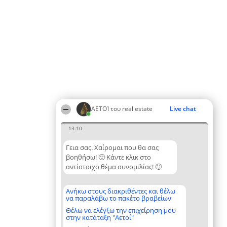
ΑΕΤΟΊ του real estate
Live chat
13:10
Γεια σας. Χαίρομαι που θα σας
βοηθήσω! 🙂 Κάντε κλικ στο
αντίστοιχο θέμα συνομιλίας! 🙂
Ανήκω στους διακριθέντες και θέλω
να παραλάβω το πακέτο βραβείων
Θέλω να ελέγξω την επιχείρηση μου
στην κατάταξη "Αετοί"