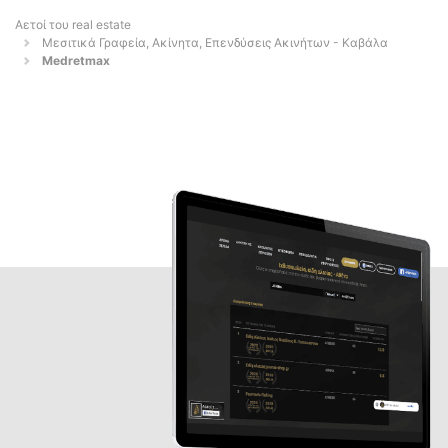
Αετοί του real estate
Μεσιτικά Γραφεία, Ακίνητα, Επενδύσεις Ακινήτων - Καβάλα
Medretmax