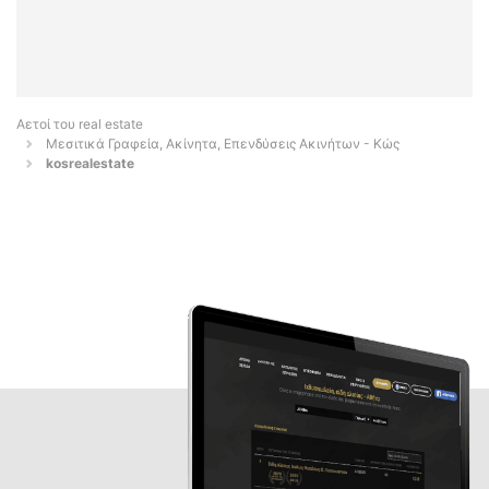
Αετοί του real estate
Μεσιτικά Γραφεία, Ακίνητα, Επενδύσεις Ακινήτων - Κώς
kosrealestate