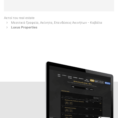
Αετοί του real estate
Μεσιτικά Γραφεία, Ακίνητα, Επενδύσεις Ακινήτων - Καβάλα
Luxus Properties