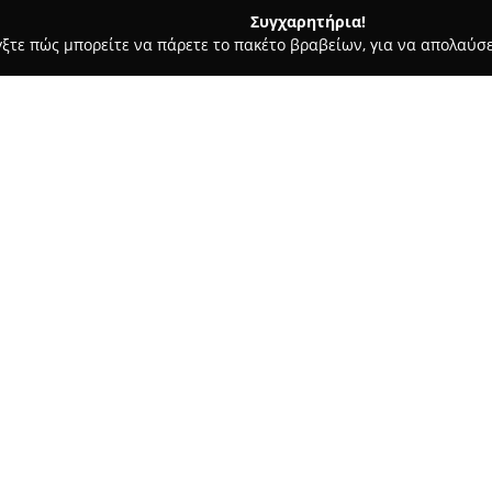
Συγχαρητήρια!
γξτε πώς μπορείτε να πάρετε το πακέτο βραβείων, για να απολαύσε
α, Επενδύσεις Ακινήτων - Θεσσαλονίκη
MeCity Real Estate
Σχετικά με την εταιρεία:
MeCity Real Estate
βρίσκεται σ
και δραστηριοποιείται ενεργά 
μεγάλο εύρος ολοκληρωμένων μ
μακρά εμπειρία της για τη δι
Δείτε περισσότερα >>
ακινήτων, τα οποία περιλαμβά
μονοκατοικίες, επαγγελματικο
και οικόπεδα.
Η MeCity Real Estate έχει εδρ
στη διαμόρφωση λύσεων που α