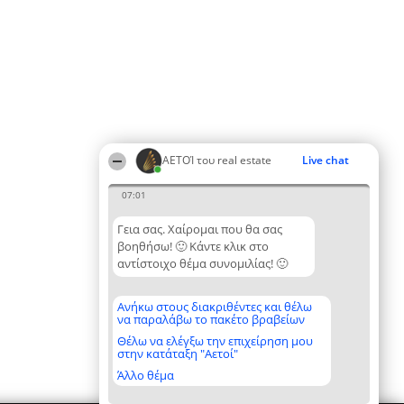
ΑΕΤΟΊ του real estate
Live chat
07:01
Γεια σας. Χαίρομαι που θα σας
βοηθήσω! 🙂 Κάντε κλικ στο
αντίστοιχο θέμα συνομιλίας! 🙂
Ανήκω στους διακριθέντες και θέλω
να παραλάβω το πακέτο βραβείων
Θέλω να ελέγξω την επιχείρηση μου
στην κατάταξη "Αετοί"
Άλλο θέμα