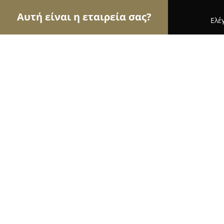
Αυτή είναι η εταιρεία σας?
Ελέ
Αετοί του real estate
Μεσιτικά Γραφεία, Ακίνητ
MeCity Real Estate
8.5
(5)
Θεσσαλονίκη, Στρ. Μακρυγιάννη 5
Εμφάνιση αριθμού τηλεφώνου