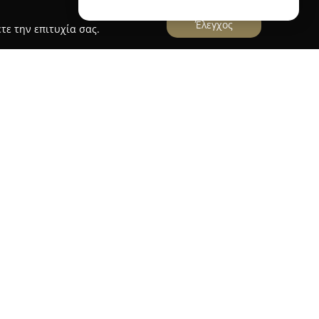
Έλεγχος
τε την επιτυχία σας.
το κέντρο της Θεσσαλονίκης, στην οδό Ερμού 10,
στον κλάδο του real estate. Προσφέροντας
εσιτικών υπηρεσιών, η εταιρεία αξιοποιεί τη
αμεσολάβηση σε αγοραπωλησίες και ενοικιάσεις
νουν κατοικίες όπως διαμερίσματα και
ύς χώρους όπως γραφεία και καταστήματα, καθώς
αιώσει μια δυναμική βάση πελατών, εστιάζοντας
νταποκρίνονται στις επιμέρους ανάγκες