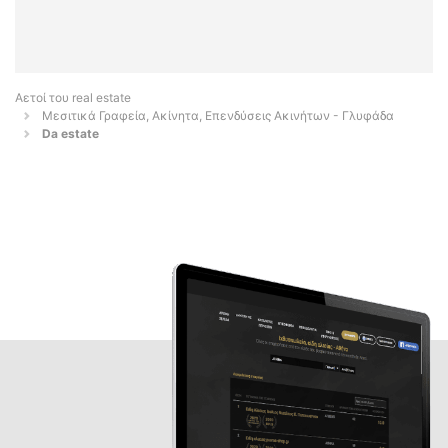
Αετοί του real estate
Μεσιτικά Γραφεία, Ακίνητα, Επενδύσεις Ακινήτων - Γλυφάδα
Da estate