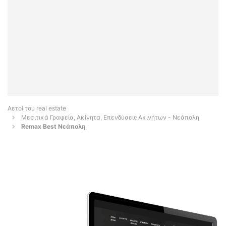
Αετοί του real estate
Μεσιτικά Γραφεία, Ακίνητα, Επενδύσεις Ακινήτων - Νεάπολη
Remax Best Νεάπολη