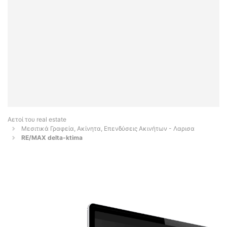
Αετοί του real estate
Μεσιτικά Γραφεία, Ακίνητα, Επενδύσεις Ακινήτων - Λαρισα
RE/MAX delta-ktima