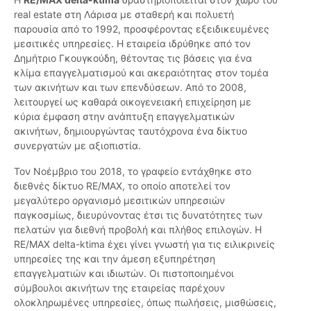
real estate στη Λάρισα με σταθερή και πολυετή
παρουσία από το 1992, προσφέροντας εξειδικευμένες
μεσιτικές υπηρεσίες. Η εταιρεία ιδρύθηκε από τον
Δημήτριο Γκουγκούδη, θέτοντας τις βάσεις για ένα
κλίμα επαγγελματισμού και ακεραιότητας στον τομέα
των ακινήτων και των επενδύσεων. Από το 2008,
λειτουργεί ως καθαρά οικογενειακή επιχείρηση με
κύρια έμφαση στην ανάπτυξη επαγγελματικών
ακινήτων, δημιουργώντας ταυτόχρονα ένα δίκτυο
συνεργατών με αξιοπιστία.
Τον Νοέμβριο του 2018, το γραφείο εντάχθηκε στο
διεθνές δίκτυο RE/MAX, το οποίο αποτελεί τον
μεγαλύτερο οργανισμό μεσιτικών υπηρεσιών
παγκοσμίως, διευρύνοντας έτσι τις δυνατότητες των
πελατών για διεθνή προβολή και πλήθος επιλογών. Η
RE/MAX delta-ktima έχει γίνει γνωστή για τις ειλικρινείς
υπηρεσίες της και την άμεση εξυπηρέτηση
επαγγελματιών και ιδιωτών. Οι πιστοποιημένοι
σύμβουλοι ακινήτων της εταιρείας παρέχουν
ολοκληρωμένες υπηρεσίες, όπως πωλήσεις, μισθώσεις,