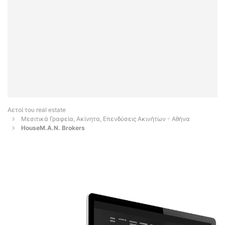
Αετοί του real estate
Μεσιτικά Γραφεία, Ακίνητα, Επενδύσεις Ακινήτων - Αθήνα
HouseM.A.N. Brokers