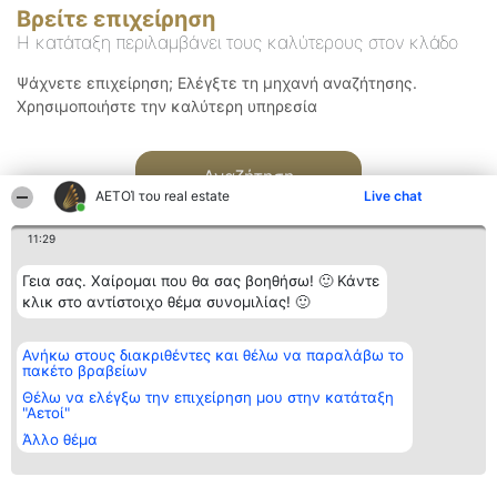
Βρείτε επιχείρηση
Η κατάταξη περιλαμβάνει τους καλύτερους στον κλάδο
Ψάχνετε επιχείρηση; Ελέγξτε τη μηχανή αναζήτησης.
Χρησιμοποιήστε την καλύτερη υπηρεσία
Αναζήτηση
ΑΕΤΟΊ του real estate
Live chat
11:29
Γεια σας. Χαίρομαι που θα σας βοηθήσω! 🙂 Κάντε
κλικ στο αντίστοιχο θέμα συνομιλίας! 🙂
Διοργανωτής της
Κατάταξη
Επικοινωνία
Ανήκω στους διακριθέντες και θέλω να παραλάβω το
κατάταξης
Διακριθέντες
Επικοινωνία
πακέτο βραβείων
BEAUTIFUL COMPANY
Λίστα όλων
Μονοπρόσωπη ΙΚΕ
των
Θέλω να ελέγξω την επιχείρηση μου στην κατάταξη
ΤΗΛ. ΕΠΙΚΟΙΝΩΝΙΑΣ:
διακριθέντων
"Αετοί"
2104128019
Μεθοδολογία
Άλλο θέμα
email:
Όροι &
aetoi@beautifulcompany.co
προϋποθέσεις
ΠΟΛΙΤΙΚΗ
ΑΠΟΡΡΗΤΟΥ