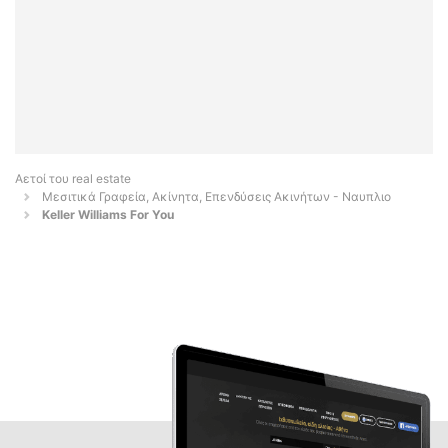
Αετοί του real estate
Μεσιτικά Γραφεία, Ακίνητα, Επενδύσεις Ακινήτων - Ναυπλιο
Keller Williams For You