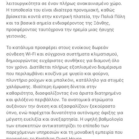
λειτουργικότητα σε έναν πλήρως ανακαινισμένο χώρο.
Η τοποθεσία του είναι ιδιαίτερα προνομιακή, καθώς
βρίσκεται κοντά στην κεντρική πλατεία, την Παλιά Πόλη
και τα βασικά σημεία ενδιαφέροντος της Ξάνθης,
προσφέροντας ταυτόχρονα την ηρεμία μιας ήσυχης
γειτονιάς.
Το κατάλυμα προσφέρει στους ενοίκους δωρεάν
σύνδεση Wi-Fi και σύγχρονα συστήματα κλιματισμού,
δημιουργώντας ευχάριστες συνθήκες για διαμονή όλο
τον χρόνο. Διατίθεται πλήρως εξοπλισμένο διαμέρισμα
που περιλαμβάνει κουζίνα με ψυγείο και φούρνο,
πλυντήριο ρούχων και μπαλκόνι, κατάλληλο για στιγμές
χαλάρωσης. Ιδιαίτερη έμφαση δίνεται στην
καθαριότητα, διασφαλίζοντας ένα άριστα διατηρημένο
και φιλόξενο περιβάλλον. Τα ανατομικά στρώματα
αυξάνουν την άνεση και εξασφαλίζουν ξεκούραστο
ύπνο, ενώ παρέχεται δυνατότητα αυτόνομης άφιξης για
μέγιστη ευελιξία και ανεξαρτησία. Η υψηλή βαθμολογία
των επισκεπτών αντικατοπτρίζει το επίπεδο των
παρεχόμενων υπηρεσιών και τη μοναδική εμπειρία που
προσφέρει το Kentrikon Guest House.