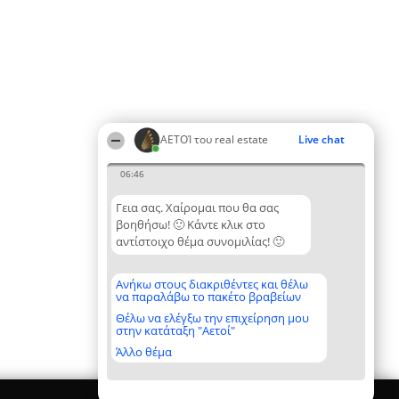
ΑΕΤΟΊ του real estate
Live chat
06:46
Γεια σας. Χαίρομαι που θα σας
βοηθήσω! 🙂 Κάντε κλικ στο
αντίστοιχο θέμα συνομιλίας! 🙂
Ανήκω στους διακριθέντες και θέλω
να παραλάβω το πακέτο βραβείων
Θέλω να ελέγξω την επιχείρηση μου
στην κατάταξη "Αετοί"
Άλλο θέμα