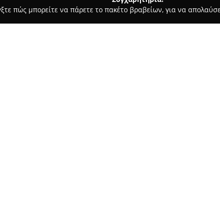
γξτε πώς μπορείτε να πάρετε το πακέτο βραβείων, για να απολαύσε
, Επενδύσεις Ακινήτων - Άγιος Δημήτριος
Key real estate
Σχετικά με την εταιρεία:
Η εταιρεία
Key Real Estate
λειτ
τον Άγιο Δημήτριο, προσφέροντ
ελληνική αγορά. Εστιάζει στη
επαγγελματίες που αναζητούν 
Το γραφείο διακρίνεται για τη
κατοικιών, οικοπέδων και επα
περιοχές της Αττικής όπως ο Ά
τα Βριλήσσια. Αξιοποιώντας τη
Estate διασφαλίζει ομαλές δια
αναζήτηση ακινήτου, παρέχον