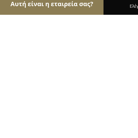
Αυτή είναι η εταιρεία σας?
Ελέ
Αετοί του real estate
Μεσιτικά Γραφεία, Ακίνητα
Key real estate
8.5
(6)
Άγιος Δημήτριος, Ναυάρχου Νοταρά 61
Εμφάνιση αριθμού τηλεφώνου