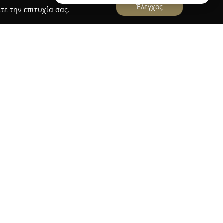
Έλεγχος
τε την επιτυχία σας.
ουργεί ως δυναμικό μεσιτικό γραφείο με έδρα
ας υπηρεσίες στον τομέα του real estate στην
ν παροχή ολοκληρωμένων λύσεων σε ιδιώτες και
κατάλληλα ακίνητα για τις ανάγκες τους.
ν εξειδίκευσή του στην αγορά και πώληση
γγελματικών ακινήτων, καλύπτοντας διάφορες
γιος Δημήτριος, η Δάφνη, το Παλαιό Φάληρο και
ν εμπειρία του στην τοπική αγορά, το Key Real
δικασίες τόσο για την ανάθεση όσο και για την
τας έμπρακτη υποστήριξη και συμβουλές. Βασικό