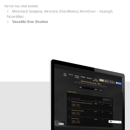
Αετοί του real estate
Μεσιτικά Γραφεία, Ακίνητα, Επενδύσεις Ακινήτων - περιοχή
Λευκάδας
Vassiliki Star Studios