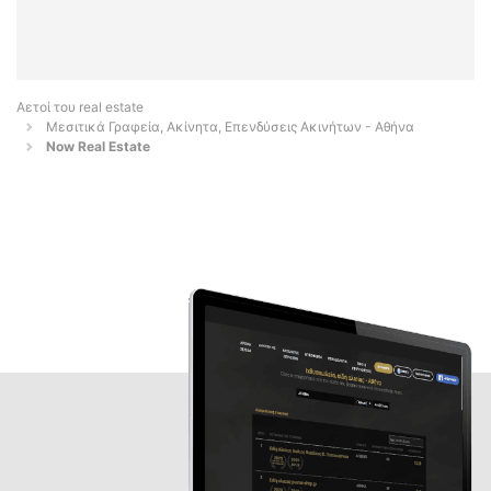
Αετοί του real estate
Μεσιτικά Γραφεία, Ακίνητα, Επενδύσεις Ακινήτων - Αθήνα
Now Real Estate