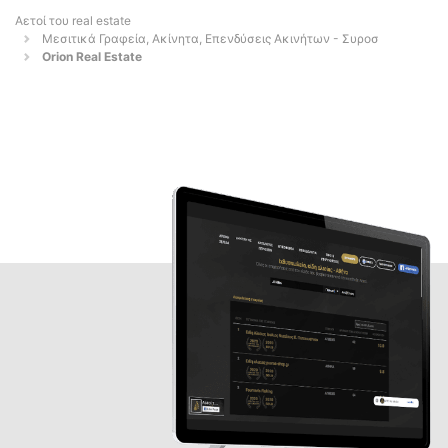
Αετοί του real estate
Μεσιτικά Γραφεία, Ακίνητα, Επενδύσεις Ακινήτων - Συροσ
Orion Real Estate