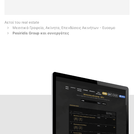
Αετοί του real estate
Μεσιτικά Γραφεία, Ακίνητα, Επενδύσεις Ακινήτων - Ευοσμο
Pesiridis Group και συνεργάτες