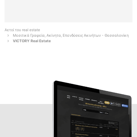
Αετοί του real estate
Μεσιτικά Γραφεία, Ακίνητα, Επενδύσεις Ακινήτων - Θεσσαλονίκη
VICTORY Real Estate