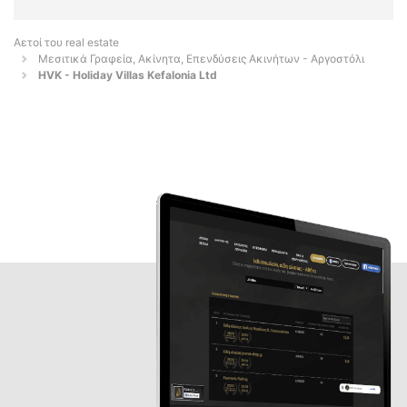
Αετοί του real estate
Μεσιτικά Γραφεία, Ακίνητα, Επενδύσεις Ακινήτων - Αργοστόλι
HVK - Holiday Villas Kefalonia Ltd