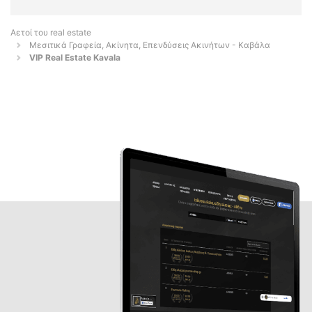
Αετοί του real estate
Μεσιτικά Γραφεία, Ακίνητα, Επενδύσεις Ακινήτων - Καβάλα
VIP Real Estate Kavala