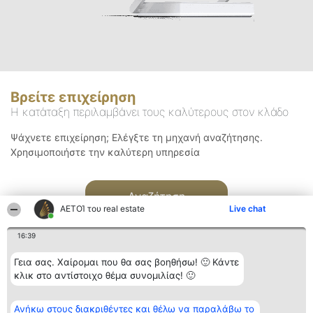
Βρείτε επιχείρηση
Η κατάταξη περιλαμβάνει τους καλύτερους στον κλάδο
Ψάχνετε επιχείρηση; Ελέγξτε τη μηχανή αναζήτησης.
Χρησιμοποιήστε την καλύτερη υπηρεσία
Αναζήτηση
ΑΕΤΟΊ του real estate
Live chat
16:39
Γεια σας. Χαίρομαι που θα σας βοηθήσω! 🙂 Κάντε
κλικ στο αντίστοιχο θέμα συνομιλίας! 🙂
Διοργανωτής της
Κατάταξη
Επικοινωνία
Ανήκω στους διακριθέντες και θέλω να παραλάβω το
κατάταξης
Διακριθέντες
Επικοινωνία