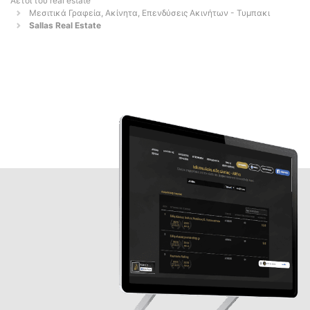
Αετοί του real estate
Μεσιτικά Γραφεία, Ακίνητα, Επενδύσεις Ακινήτων - Τυμπακι
Sallas Real Estate