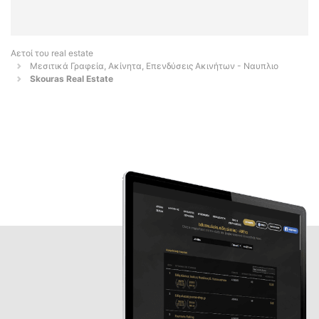
Αετοί του real estate
Μεσιτικά Γραφεία, Ακίνητα, Επενδύσεις Ακινήτων - Ναυπλιο
Skouras Real Estate