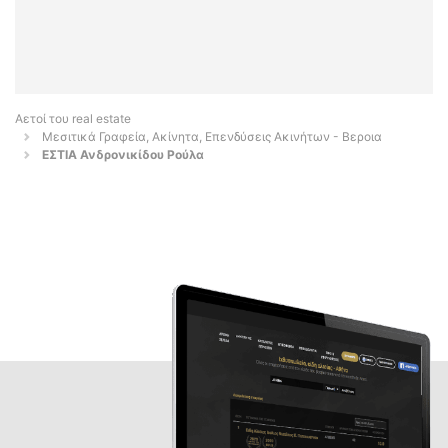
Αετοί του real estate
Μεσιτικά Γραφεία, Ακίνητα, Επενδύσεις Ακινήτων - Βεροια
ΕΣΤΙΑ Ανδρονικίδου Ρούλα