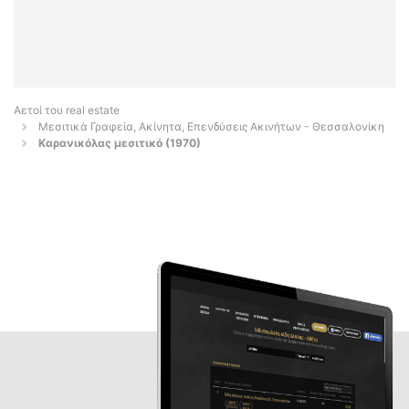
Αετοί του real estate
Μεσιτικά Γραφεία, Ακίνητα, Επενδύσεις Ακινήτων - Θεσσαλονίκη
Καρανικόλας μεσιτικό (1970)