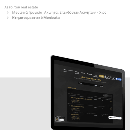
Αετοί του real estate
Μεσιτικά Γραφεία, Ακίνητα, Επενδύσεις Ακινήτων - Χίος
Κτηματομεσιτικό Moniouka