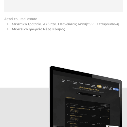
Αετοί του real estate
Μεσιτικά Γραφεία, Ακίνητα, Επενδύσεις Ακινήτων - Σταυρουπολη
Μεσιτικό Γραφείο Νέος Κόσμος