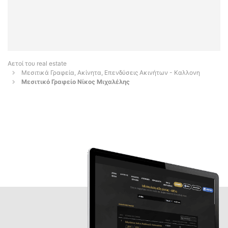
Αετοί του real estate
Μεσιτικά Γραφεία, Ακίνητα, Επενδύσεις Ακινήτων - Καλλονη
Μεσιτικό Γραφείο Νίκος Μιχαλέλης