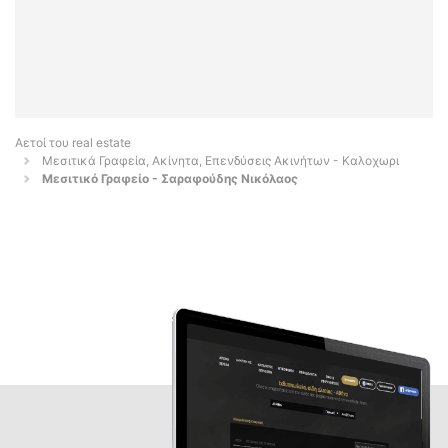
Αετοί του real estate
Μεσιτικά Γραφεία, Ακίνητα, Επενδύσεις Ακινήτων - Καλοχωρι
Μεσιτικό Γραφείο - Σαραφούδης Νικόλαος