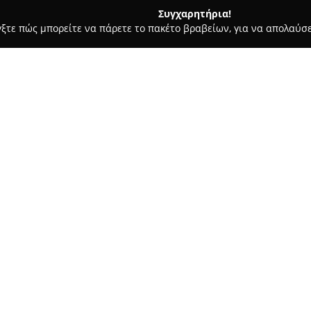
Συγχαρητήρια!
γξτε πώς μπορείτε να πάρετε το πακέτο βραβείων, για να απολαύσε
α, Επενδύσεις Ακινήτων - Πυργος
ΝΕΟ ΚΤΙΣΜΑ Real Estate
Σχετικά με την εταιρεία:
Η
ΝΕΟ ΚΤΙΣΜΑ Real Estate
εδρ
τομέα του real estate από το 
μεσιτικό γραφείο προσφέρει υ
ενοικίαση ακινήτων τόσο για ο
Δείτε περισσότερα >>
τις βασικές εργασίες μεσιτεία
ανακαίνιση, διαχείριση και α
υπηρεσίες και στήριξη σε όλα 
Με πολυετή παρουσία και υψη
έχει αποκτήσει σταθερή φήμη 