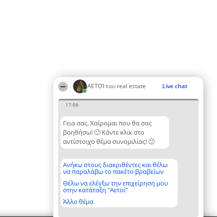
ΑΕΤΟΊ του real estate
Live chat
17:08
Γεια σας. Χαίρομαι που θα σας
βοηθήσω! 🙂 Κάντε κλικ στο
αντίστοιχο θέμα συνομιλίας! 🙂
Ανήκω στους διακριθέντες και θέλω
να παραλάβω το πακέτο βραβείων
Θέλω να ελέγξω την επιχείρηση μου
στην κατάταξη "Αετοί"
Άλλο θέμα