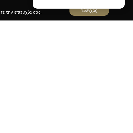
Έλεγχος
τε την επιτυχία σας.
εύει στον Πύργο και δραστηριοποιείται στον
2010, παρέχοντας ολοκληρωμένες λύσεις. Το
πηρεσίες που καλύπτουν αγορά, πώληση και
ικιακή όσο και επαγγελματική χρήση. Εκτός από
ς, η εταιρεία αναλαμβάνει κατασκευή,
νάπτυξη ακινήτων, παρέχοντας συμβουλευτικές
τα στάδια των έργων.
λό επίπεδο τεχνογνωσίας, η ΝΕΟ ΚΤΙΣΜΑ ΕΠΕ
ως ένα από τα πλέον αξιόπιστα μεσιτικά γραφεία