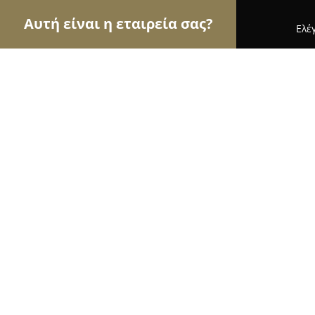
Αυτή είναι η εταιρεία σας?
Ελέ
Αετοί του real estate
Μεσιτικά Γραφεία, Ακίνητ
ΝΕΟ ΚΤΙΣΜΑ Real Estate
10
(160)
Πυργος, 28ης Οκτωβρίου
Εμφάνιση αριθμού τηλεφώνου