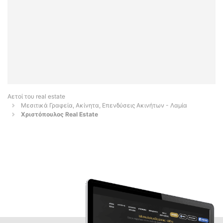
Αετοί του real estate
Μεσιτικά Γραφεία, Ακίνητα, Επενδύσεις Ακινήτων - Λαμία
Χριστόπουλος Real Estate