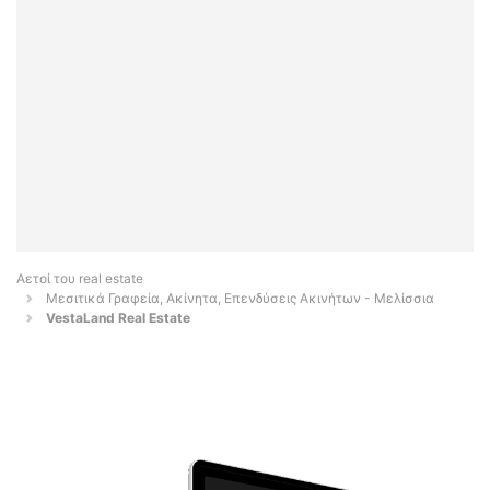
Αετοί του real estate
Μεσιτικά Γραφεία, Ακίνητα, Επενδύσεις Ακινήτων - Μελίσσια
VestaLand Real Estate