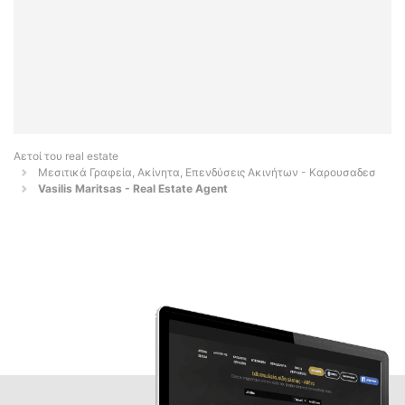
Αετοί του real estate
Μεσιτικά Γραφεία, Ακίνητα, Επενδύσεις Ακινήτων - Καρουσαδεσ
Vasilis Maritsas - Real Estate Agent