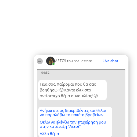
ΑΕΤΟΊ του real estate
Live chat
04:52
Γεια σας. Χαίρομαι που θα σας
βοηθήσω! 🙂 Κάντε κλικ στο
αντίστοιχο θέμα συνομιλίας! 🙂
Ανήκω στους διακριθέντες και θέλω
να παραλάβω το πακέτο βραβείων
Θέλω να ελέγξω την επιχείρηση μου
στην κατάταξη "Αετοί"
Άλλο θέμα