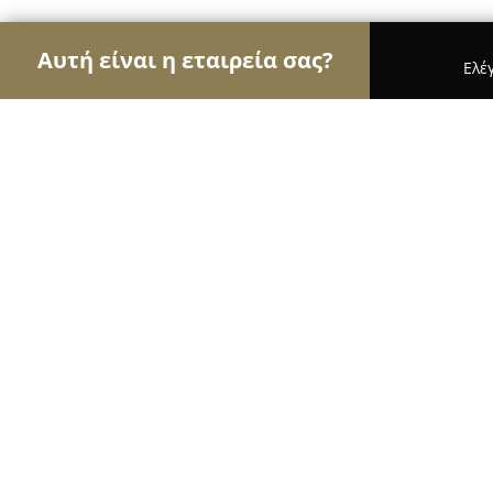
Αυτή είναι η εταιρεία σας?
Ελέ
Αετοί του real estate
Μεσιτικά Γραφεία, Ακίνητ
Von Poll Greece
9.4
(67)
Κηφισιά, 227 Kifissias Avenue
Εμφάνιση αριθμού τηλεφώνου