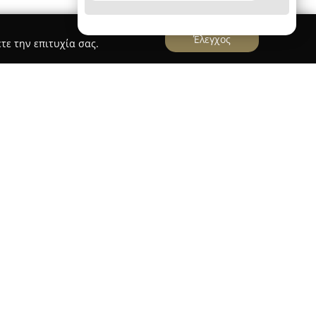
Έλεγχος
τε την επιτυχία σας.
έναν καθιερωμένο φορέα στον τομέα των
 με ειδίκευση στην πώληση και ενοικίαση
ς. Η αφοσίωσή της στην παροχή εξαιρετικών
έση της ως μία από τις πιο αξιόπιστες εταιρείες
ό χώρο. Το εκτεταμένο της χαρτοφυλάκιο
α οικιστικών επιλογών, όπως βίλες υψηλής
κομψά ακίνητα, αλλά και εμπορικούς χώρους.
οιείται σε ολόκληρη την Ελλάδα, με παρουσία