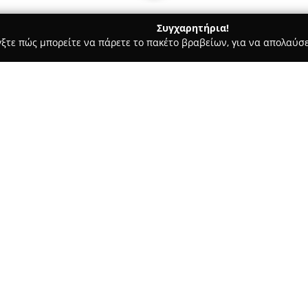
Συγχαρητήρια!
γξτε πώς μπορείτε να πάρετε το πακέτο βραβείων, για να απολαύσε
α, Επενδύσεις Ακινήτων - Κηφισιά
Von Poll Greece
Σχετικά με την εταιρεία:
Η
VON POLL Greece
αποτελεί 
πολυτελών ακινήτων στη χώρα,
ακινήτων ανώτερης κατηγορία
υπηρεσιών έχει εδραιώσει τη θ
Δείτε περισσότερα >>
στον ελληνικό κτηματομεσιτικ
περιλαμβάνει μια μεγάλη γκάμ
αισθητικής, διαμερίσματα και 
Η VON POLL Greece δραστηριοπ