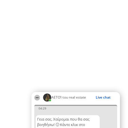
ΑΕΤΟΊ του real estate
Live chat
04:29
Γεια σας. Χαίρομαι που θα σας
βοηθήσω! 🙂 Κάντε κλικ στο