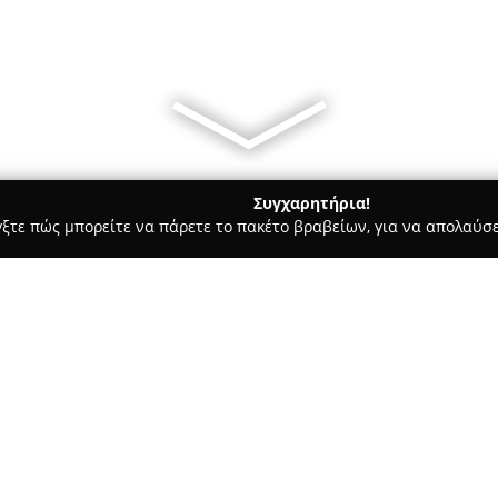
Συγχαρητήρια!
γξτε πώς μπορείτε να πάρετε το πακέτο βραβείων, για να απολαύσε
α, Επενδύσεις Ακινήτων - Ανάβυσσος
VORILAS REAL ESTATE
Σχετικά με την εταιρεία:
Vorilas Real Estate
είναι ένα μ
οδό Χλόης 3, και έχει δυναμική