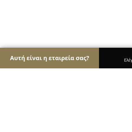
Αυτή είναι η εταιρεία σας?
Ελέ
Αετοί του real estate
Μεσιτικά Γραφεία, Ακίνητ
VORILAS REAL ESTATE