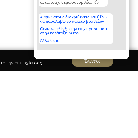
αντίστοιχο θέμα συνομιλίας! 🙂
Ανήκω στους διακριθέντες και θέλω
να παραλάβω το πακέτο βραβείων
Θέλω να ελέγξω την επιχείρηση μου
στην κατάταξη "Αετοί"
Άλλο θέμα
Έλεγχος
τε την επιτυχία σας.
εσιτικό γραφείο που εδρεύει στη Σαρωνίδα, στην
 παρουσία στον τομέα του real estate. Το