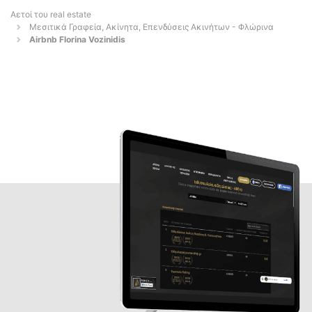
Αετοί του real estate
Μεσιτικά Γραφεία, Ακίνητα, Επενδύσεις Ακινήτων - Φλώρινα
Airbnb Florina Vozinidis