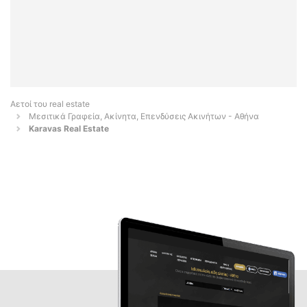
Αετοί του real estate
Μεσιτικά Γραφεία, Ακίνητα, Επενδύσεις Ακινήτων - Αθήνα
Karavas Real Estate