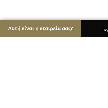
Αυτή είναι η εταιρεία σας?
Ελέ
Αετοί του real estate
Μεσιτικά Γραφεία, Ακίνητα
Yan Group
8.6
(7)