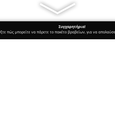
Συγχαρητήρια!
γξτε πώς μπορείτε να πάρετε το πακέτο βραβείων, για να απολαύσε
, Επενδύσεις Ακινήτων - Άλιμος
Yan Group
Σχετικά με την εταιρεία:
Η
Yan Group
αποτελεί μία από
τομέα των ακινήτων, προσφέρ
από δεκαπέντε χρόνια εμπειρία
συνεπώς παρέχοντας εξειδικευ
Δείτε περισσότερα >>
επενδυτικές διαδικασίες στην 
άνω των εκατό εργαζομένων, γ