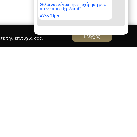
Θέλω να ελέγξω την επιχείρηση μου
στην κατάταξη "Αετοί"
Άλλο θέμα
Έλεγχος
τε την επιτυχία σας.
 τις σημαντικότερες παρουσίες στον ελληνικό
οντας ένα πλήρες φάσμα υπηρεσιών με πάνω
ς. Από το 2004, η εταιρεία δραστηριοποιείται
μένες συμβουλές και διευκολύνοντας τις
αγορά ακινήτων της Ελλάδας. Διαθέτει ομάδα
εγονός που προσδίδει μεγάλος πλάτος εμπειρίας