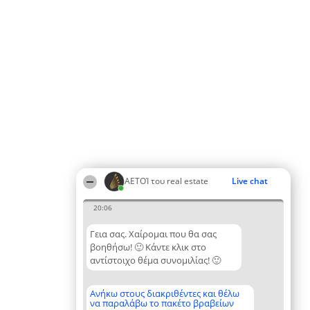
ΑΕΤΟΊ του real estate
Live chat
20:06
Γεια σας. Χαίρομαι που θα σας
βοηθήσω! 🙂 Κάντε κλικ στο
αντίστοιχο θέμα συνομιλίας! 🙂
Ανήκω στους διακριθέντες και θέλω
να παραλάβω το πακέτο βραβείων