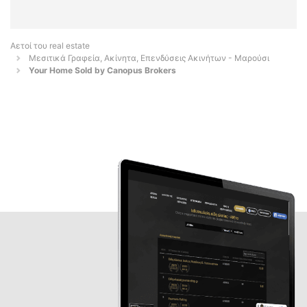
Αετοί του real estate
Μεσιτικά Γραφεία, Ακίνητα, Επενδύσεις Ακινήτων - Μαρούσι
Your Home Sold by Canopus Brokers