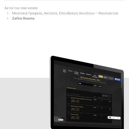
Αετοί του real estate
Μεσιτικά Γραφεία, Ακίνητα, Επενδύσεις Ακινήτων - Ναυπακτοσ
Zafire Rooms