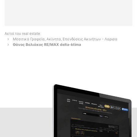
Αετοί του real estate
Μεσιτικά Γραφεία, Ακίνητα, Επενδύσεις Ακινήτων - Λαρισα
Θάνος Βαλιάκος RE/MAX delta-ktima