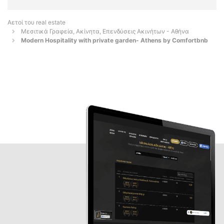
Αετοί του real estate
Μεσιτικά Γραφεία, Ακίνητα, Επενδύσεις Ακινήτων - Αθήνα
Modern Hospitality with private garden- Athens by Comfortbnb