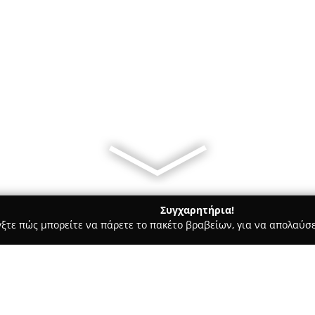
Συγχαρητήρια!
γξτε πώς μπορείτε να πάρετε το πακέτο βραβείων, για να απολαύσε
α, Επενδύσεις Ακινήτων - Λιμενασ Χερσονησου
Paradise Island 