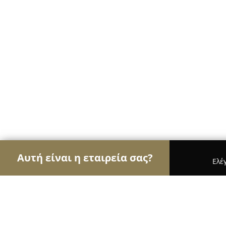
Αυτή είναι η εταιρεία σας?
Ελέ
Αετοί του real estate
Μεσιτικά Γραφεία, Ακίνητ