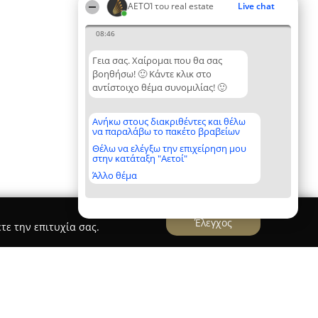
ΑΕΤΟΊ του real estate
Live chat
08:46
Γεια σας. Χαίρομαι που θα σας
βοηθήσω! 🙂 Κάντε κλικ στο
αντίστοιχο θέμα συνομιλίας! 🙂
Ανήκω στους διακριθέντες και θέλω
να παραλάβω το πακέτο βραβείων
Θέλω να ελέγξω την επιχείρηση μου
στην κατάταξη "Αετοί"
Άλλο θέμα
Έλεγχος
τε την επιτυχία σας.
Villas