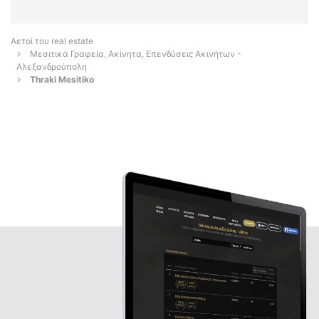
Αετοί του real estate
Μεσιτικά Γραφεία, Ακίνητα, Επενδύσεις Ακινήτων -
Αλεξανδρούπολη
Thraki Mesitiko