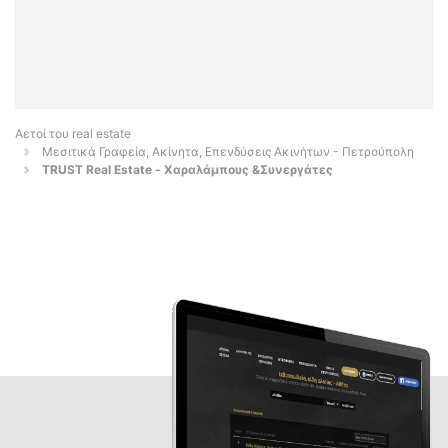
Αετοί του real estate
Μεσιτικά Γραφεία, Ακίνητα, Επενδύσεις Ακινήτων - Πετρούπολη
TRUST Real Estate - Χαραλάμπους &Συνεργάτες