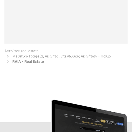
Αετοί του real estate
Μεσιτικά Γραφεία, Ακίνητα, Επενδύσεις Ακινήτων - Παλιό
RAIA - Real Estate