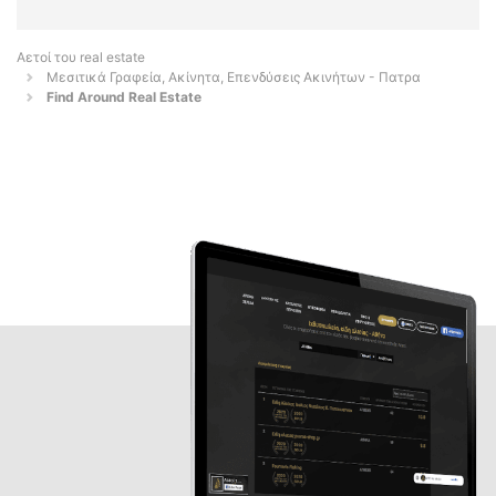
Αετοί του real estate
Μεσιτικά Γραφεία, Ακίνητα, Επενδύσεις Ακινήτων - Πατρα
Find Around Real Estate